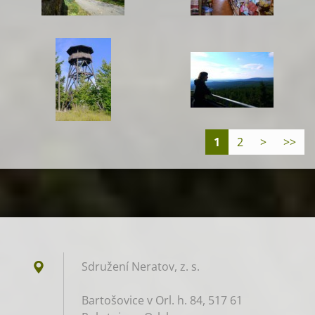
1
2
>
>>
Sdružení Neratov, z. s.​
Bartošovice v Orl. h. 84, 517 61