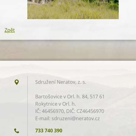
Zpět
Sdružení Neratov, z. s.​
Bartošovice v Orl. h. 84, 517 61
Rokytnice v Orl. h.
IČ: 46456970, DIČ: CZ46456970
E-mail: sdruzeni@neratov.cz
733 740 390