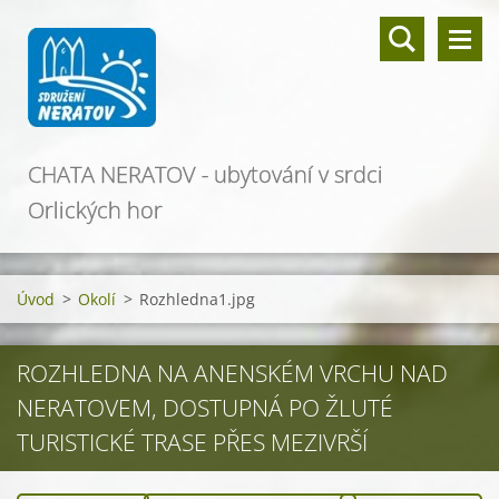
CHATA NERATOV - ubytování v srdci
Orlických hor
Úvod
>
Okolí
>
Rozhledna1.jpg
ROZHLEDNA NA ANENSKÉM VRCHU NAD
NERATOVEM, DOSTUPNÁ PO ŽLUTÉ
TURISTICKÉ TRASE PŘES MEZIVRŠÍ