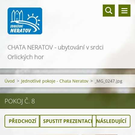
CHATA NERATOV - ubytování v srdci
Orlických hor
Úvod
>
Jednotlivé pokoje - Chata Neratov
>
_MG_0247.jpg
POKOJ Č. 8
PŘEDCHOZÍ
SPUSTIT PREZENTACI
NÁSLEDUJÍCÍ