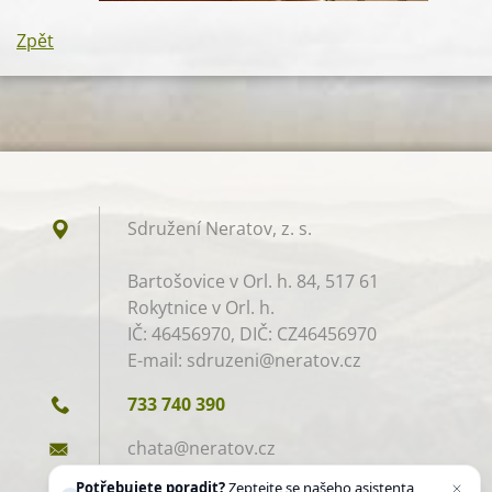
Zpět
Sdružení Neratov, z. s.​
Bartošovice v Orl. h. 84, 517 61
Rokytnice v Orl. h.
IČ: 46456970, DIČ: CZ46456970
E-mail: sdruzeni@neratov.cz
733 740 390
chata@ne
ratov.cz
Potřebujete poradit?
Zeptejte se našeho asistenta