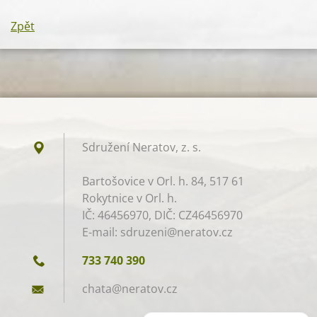
Zpět
Sdružení Neratov, z. s.​
Bartošovice v Orl. h. 84, 517 61
Rokytnice v Orl. h.
IČ: 46456970, DIČ: CZ46456970
E-mail: sdruzeni@neratov.cz
733 740 390
chata@ne
ratov.cz