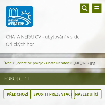
CHATA NERATOV - ubytování v srdci
Orlických hor
Úvod
>
Jednotlivé pokoje - Chata Neratov
>
_MG_0287.jpg
POKOJ Č. 11
PŘEDCHOZÍ
SPUSTIT PREZENTACI
NÁSLEDUJÍCÍ