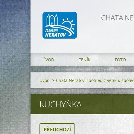
CHATA NER
ÚVOD
CENÍK
FOTO
Úvod
>
Chata Neratov - pohled z venku, spole
KUCHYŇKA
PŘEDCHOZÍ