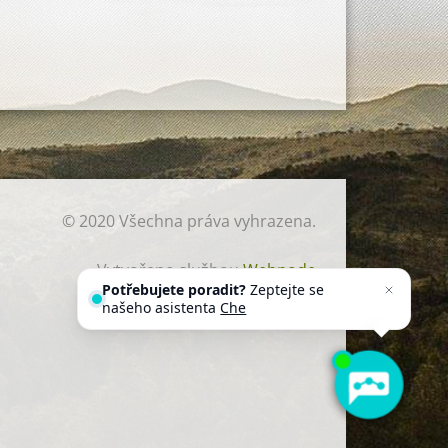
© 2020 Všechna práva vyhrazena.
Vytvořeno službou
Webnode
Potřebujete poradit?
Zeptejte se
našeho asistenta
Chettyho
.