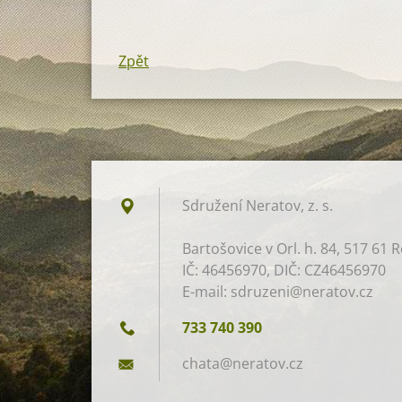
Zpět
Sdružení Neratov, z. s.​
Bartošovice v Orl. h. 84, 517 61 R
IČ: 46456970, DIČ: CZ46456970
E-mail: sdruzeni@neratov.cz
733 740 390
chata@ne
ratov.cz