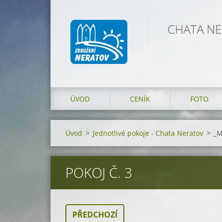
CHATA NER
ÚVOD
CENÍK
FOTO
Úvod
>
Jednotlivé pokoje - Chata Neratov
>
_M
POKOJ Č. 3
PŘEDCHOZÍ