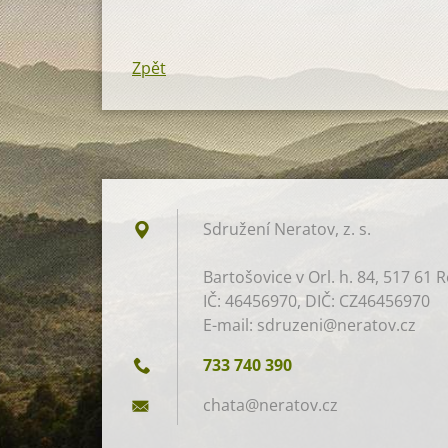
Zpět
Sdružení Neratov, z. s.​
Bartošovice v Orl. h. 84, 517 61 R
IČ: 46456970, DIČ: CZ46456970
E-mail: sdruzeni@neratov.cz
733 740 390
chata@ne
ratov.cz