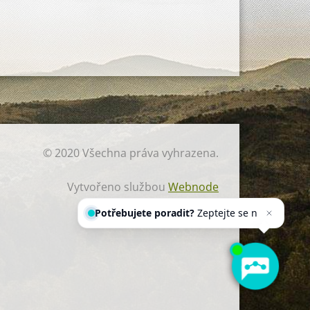
© 2020 Všechna práva vyhrazena.
Vytvořeno službou
Webnode
Potřebujete poradit?
Zeptejte se
našeho asistenta
Chettyho
.