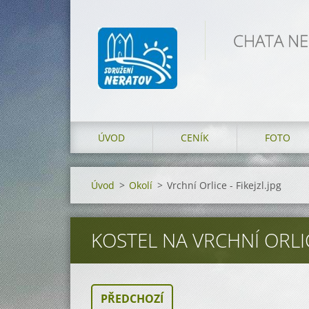
CHATA NER
ÚVOD
CENÍK
FOTO
Úvod
>
Okolí
>
Vrchní Orlice - Fikejzl.jpg
KOSTEL NA VRCHNÍ ORLICI
PŘEDCHOZÍ