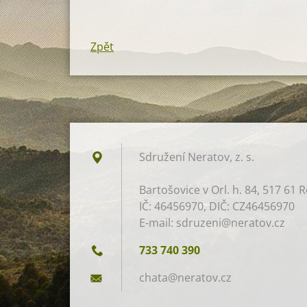
Zpět
Sdružení Neratov, z. s.​
Bartošovice v Orl. h. 84, 517 61 R
IČ: 46456970, DIČ: CZ46456970
E-mail: sdruzeni@neratov.cz
733 740 390
chata@ne
ratov.cz