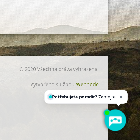
© 2020 Všechna práva vyhrazena.
Vytvořeno službou
Webnode
Potřebujete poradit?
Zeptejte se
našeho asistenta
Chettyho
.